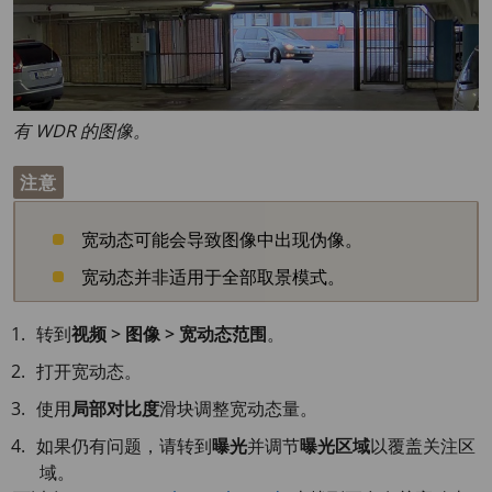
有 WDR 的图像。
注意
宽动态可能会导致图像中出现伪像。
宽动态并非适用于全部取景模式。
转到
视频 > 图像 > 宽动态范围
。
打开宽动态。
使用
局部对比度
滑块调整宽动态量。
如果仍有问题，请转到
曝光
并调节
曝光区域
以覆盖关注区
域。