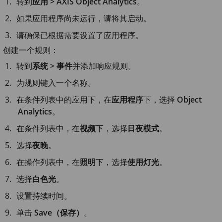
转到
应用 > AXIS Object Analytics
。
如果应用程序尚未运行，请将其启动。
请确保已根据需要设置了应用程序。
创建一个规则：
转到
系统 > 事件
并添加响应规则。
为规则键入一个名称。
在条件列表中的应用下，在
应用程序
下，选择
Object
Analytics
。
在条件列表中，在
视频
下，选择
日夜模式
。
选择
夜晚
。
在操作列表中，在
照明
下，选择
使用灯光
。
选择
白色光
。
设置持续时间。
单击
Save（保存）
。