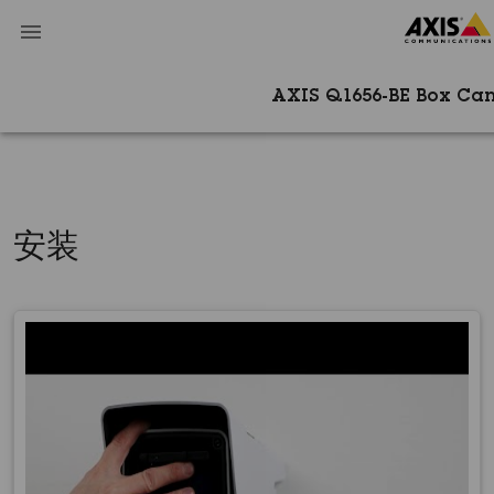
AXIS Q1656-BE Box C
安装