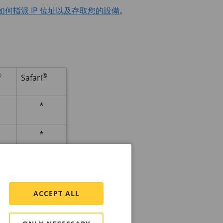
如何指派 IP 位址以及存取您的設備
。
®
®
Safari
*
*
*
*
ACCEPT ALL