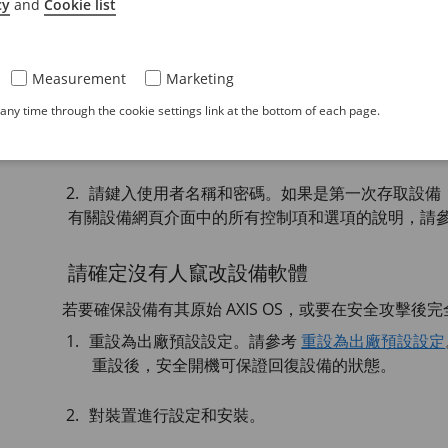
✓：建議
cy
and
Cookie list
*：支援，但有限制
Measurement
Marketing
開啟設備的網頁介面
ny time through the cookie settings link at the bottom of each page.
開啟瀏覽器，然後輸入 Axis 設備的 IP位址或主機
如果您不知道 IP 位址，請使用
AXIS IP
Utility 或
AX
請鍵入使用者名稱和密碼。如果是第一次存取設備
有關設備網頁介面中的所有控制項和選項的說明，請
請確定沒有人竄改設備軟體
若要確保設備有其原始 AXIS OS，或要在安全攻擊後
重設為出廠預設設定。請參考
重設為出廠預設設定
重設後，安全開機可保證回復設備的狀態。
對裝置進行設定和安裝。