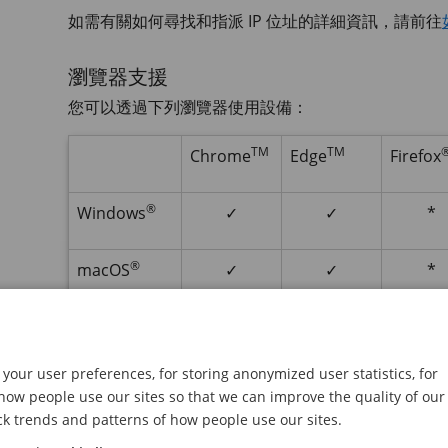
如需有關如何尋找和指派 IP 位址的詳細資訊，請前往
瀏覽器支援
您可以透過下列瀏覽器使用設備：
TM
TM
Chrome
Edge
Firefox
®
Windows
✓
✓
*
®
macOS
✓
✓
*
®
Linux
✓
✓
*
your user preferences, for storing anonymized user statistics, for
其他作業系統
*
*
*
ow people use our sites so that we can improve the quality of our
ck trends and patterns of how people use our sites.