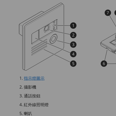
指示燈圖示
攝影機
通話按鈕
紅外線照明燈
喇叭