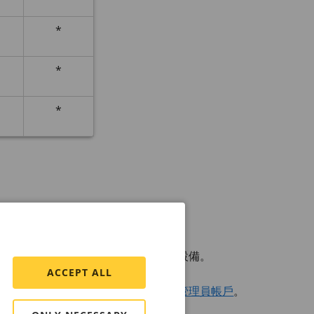
*
*
*
名稱。
IS Device
Manager，在網路上尋找設備。
ACCEPT ALL
，必須建立管理員帳戶。請參考
建立管理員帳戶
。
參閱
網頁介面
。