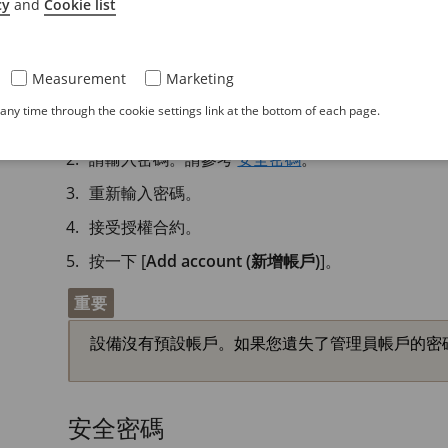
cy
and
Cookie list
建立管理員帳戶
Measurement
Marketing
首次登入設備必須建立管理員帳戶。
ny time through the cookie settings link at the bottom of each page.
請輸入使用者名稱。
請輸入密碼。請參考
安全密碼
。
重新輸入密碼。
接受授權合約。
按一下 [
Add account (新增帳戶)
]。
重要
設備沒有預設帳戶。如果您遺失了管理員帳戶的密
安全密碼