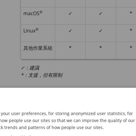
®
macOS
✓
✓
*
®
Linux
✓
✓
*
其他作業系統
*
*
*
✓：建議
*：支援，但有限制
開啟設備的網頁介面
開啟瀏覽器，然後輸入 Axis 設備的 IP位址或主機
如果您不知道 IP 位址，請使用
AXIS IP
Utility 或
AX
your user preferences, for storing anonymized user statistics, for
ow people use our sites so that we can improve the quality of our
請鍵入使用者名稱和密碼。如果是第一次存取設備
ck trends and patterns of how people use our sites.
有關設備網頁介面中的所有控制項和選項的說明，請