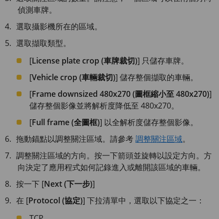
偵測車牌。
選取攝影機所在的區域。
選取擷取類型。
[
License plate crop (車牌裁切)
] 只儲存車牌。
[
Vehicle crop (車輛裁切)
] 儲存整個擷取的車輛。
[
Frame downsized 480x270 (圖框縮小至 480x270)
]
儲存整個影像並將解析度降低至 480x270。
[
Full frame (全圖框)
] 以全解析度儲存整個影像。
拖動錨點以調整關注區域。請參考
調整關注區域
。
調整關注區域的方向。按一下箭頭並旋轉以設定方向。方
向決定了應用程式如何記錄進入或離開該區域的車輛。
按一下 [
Next (下一步)
]
在 [
Protocol (協定)
] 下拉清單中，選取以下協定之一：
TCP