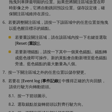
拖曳到車牌最明顯的位置。如果您將關注區域放置在即
時影像之外，它將自動跳回預設位置。儲存設定後，確
保關注區域維持在原位。
若要調整關注區域，請按一下該區域中的任意位置並拖曳
以藍色醒目標示的錨點。
若要重設關注區域，請在該區域內按一下右鍵並選取
[
Reset (重設)
]。
若要新增錨點，請按一下其中一個黃色錨點。錨點轉
成藍色後即可操作。新的黃點會自動新增至藍色錨點
旁邊。藍色錨點的最大數量為八個。
按一下關注區域之外的任意位置以儲存變更。
若要在 [
Event log (事件記錄)
] 中獲得正確的方向回饋，
請依行駛方向轉動箭頭。
按一下箭頭圖示。
選取錨點並旋轉箭頭以對齊行駛方向。