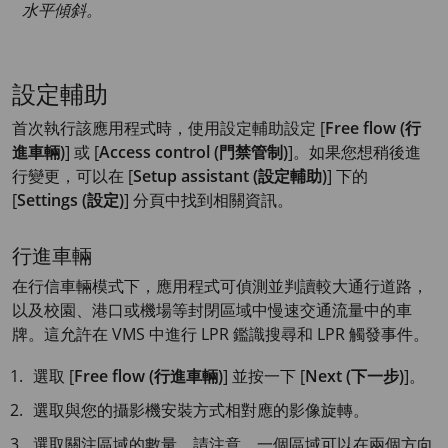
水平傾斜。
設定輔助
首次執行該應用程式時，使用設定輔助設定 [
Free flow (行
進車輛)
] 或 [
Access control (門禁管制)
]。如果您想稍後進
行變更，可以在 [
Setup assistant (設定輔助)
] 下的
[
Settings (設定)
] 分頁中找到相關資訊。
行進車輛
在行信車輛模式下，應用程式可偵測並判讀較大通行道路，
以及校園、港口或機場等封閉區域中慢速交通流量中的車
牌。這允許在 VMS 中進行 LPR 鑑識搜尋和 LPR 觸發事件。
選取 [
Free flow (行進車輛)
] 並按一下 [
Next (下一步)
]。
選取與您的攝影機安裝方式相對應的影像旋轉。
選取關注區域的數量。請注意，一個區域可以在兩個方向