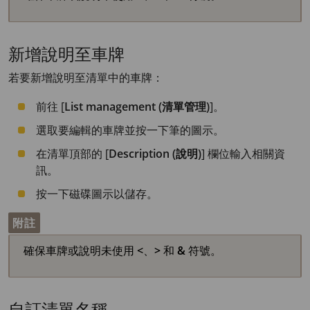
新增說明至車牌
若要新增說明至清單中的車牌：
前往 [
List management (清單管理)
]。
選取要編輯的車牌並按一下筆的圖示。
在清單頂部的 [
Description (說明)
] 欄位輸入相關資
訊。
按一下磁碟圖示以儲存。
附註
確保車牌或說明未使用
<
、
>
和
&
符號。