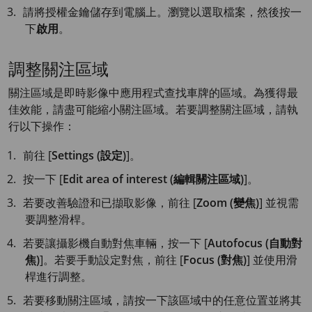
請將授權金鑰儲存到電腦上。瀏覽以選取檔案，然後按一
下
啟用
。
調整關注區域
關注區域是即時影像中應用程式查找車牌的區域。為獲得最
佳效能，請盡可能縮小關注區域。若要調整關注區域，請執
行以下操作：
前往 [
Settings (設定)
]。
按一下 [
Edit area of interest (編輯關注區域)
]。
若要改善驗證和已擷取影像，前往 [
Zoom (變焦)
] 並視需
要調整滑桿。
若要讓攝影機自動對焦車輛，按一下 [
Autofocus (自動對
焦)
]。若要手動設定對焦，前往 [
Focus (對焦)
] 並使用滑
桿進行調整。
若要移動關注區域，請按一下該區域中的任意位置並將其