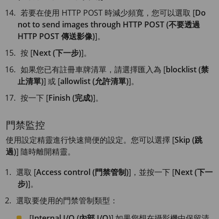
若要在使用 HTTP POST 時減少頻寬，您可以選取 [
Do
not to send images through HTTP POST (不要透過
HTTP POST 傳送影像)
]。
按 [
Next (下一步)
]。
如果您已有註冊車牌清單，請選擇匯入為 [
blocklist (禁
止清單)
] 或 [
allowlist (允許清單)
]。
按一下 [
Finish (完成)
]。
門禁監控
使用設定精靈進行快速簡便的設定。您可以選擇 [
Skip (跳
過)
] 隨時離開精靈。
選取 [
Access control (門禁管制)
]，並按一下 [
Next (下一
步)
]。
選取要使用的門禁管制類型：
[
Internal I/O (內部 I/O)
] 如果您想在攝影機中保留清