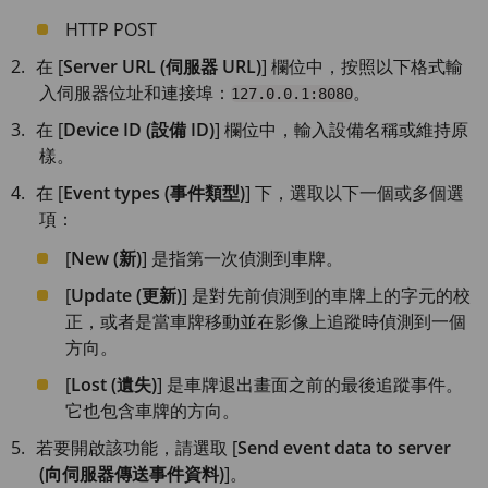
HTTP POST
在 [
Server URL (伺服器 URL)
] 欄位中，按照以下格式輸
入伺服器位址和連接埠：
。
127.0.0.1:8080
在 [
Device ID (設備 ID)
] 欄位中，輸入設備名稱或維持原
樣。
在 [
Event types (事件類型)
] 下，選取以下一個或多個選
項：
[
New (新)
] 是指第一次偵測到車牌。
[
Update (更新)
] 是對先前偵測到的車牌上的字元的校
正，或者是當車牌移動並在影像上追蹤時偵測到一個
方向。
[
Lost (遺失)
] 是車牌退出畫面之前的最後追蹤事件。
它也包含車牌的方向。
若要開啟該功能，請選取 [
Send event data to server
(向伺服器傳送事件資料)
]。