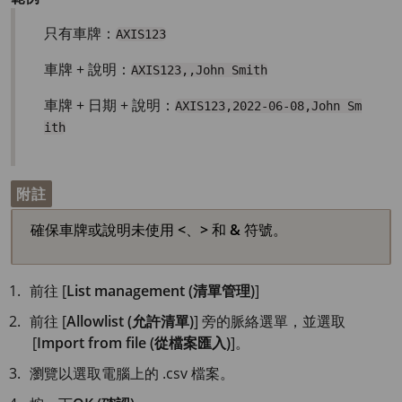
只有車牌：
AXIS123
車牌 + 說明：
AXIS123,,John Smith
車牌 + 日期 + 說明：
AXIS123,2022-06-08,John Sm
ith
附註
確保車牌或說明未使用
<
、
>
和
&
符號。
前往 [
List management (清單管理)
]
前往 [
Allowlist (允許清單)
] 旁的脈絡選單，並選取
[
Import from file (從檔案匯入)
]。
瀏覽以選取電腦上的 .csv 檔案。