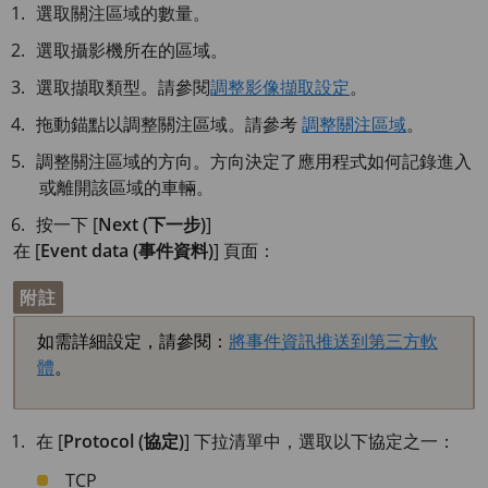
選取關注區域的數量。
選取攝影機所在的區域。
選取擷取類型。請參閱
調整影像擷取設定
。
拖動錨點以調整關注區域。請參考
調整關注區域
。
調整關注區域的方向。方向決定了應用程式如何記錄進入
或離開該區域的車輛。
按一下 [
Next (下一步)
]
在 [
Event data (事件資料)
] 頁面：
附註
如需詳細設定，請參閱：
將事件資訊推送到第三方軟
體
。
在 [
Protocol (協定)
] 下拉清單中，選取以下協定之一：
TCP