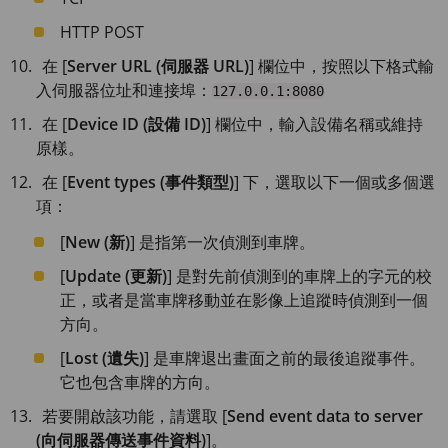
HTTP POST
在 [
Server URL (伺服器 URL)
] 欄位中，按照以下格式輸
入伺服器位址和連接埠：
127.0.0.1:8080
在 [
Device ID (設備 ID)
] 欄位中，輸入設備名稱或維持
原樣。
在 [
Event types (事件類型)
] 下，選取以下一個或多個選
項：
[
New (新)
] 是指第一次偵測到車牌。
[
Update (更新)
] 是對先前偵測到的車牌上的字元的校
正，或者是當車牌移動並在影像上追蹤時偵測到一個
方向。
[
Lost (遺失)
] 是車牌退出畫面之前的最後追蹤事件。
它也包含車牌的方向。
若要開啟該功能，請選取 [
Send event data to server
(向伺服器傳送事件資料)
]。