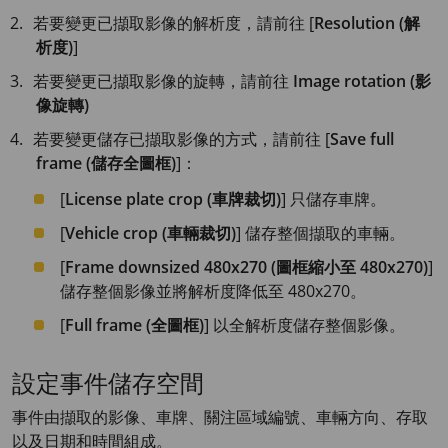
若要變更已擷取影像的解析度，請前往 [
Resolution (解
析度)
]
若要變更已擷取影像的旋轉，請前往
Image rotation (影
像旋轉)
若要變更儲存已擷取影像的方式，請前往 [
Save full
frame (儲存全圖框)
]：
[
License plate crop (車牌裁切)
] 只儲存車牌。
[
Vehicle crop (車輛裁切)
] 儲存整個擷取的車輛。
[
Frame downsized 480x270 (圖框縮小至 480x270)
]
儲存整個影像並將解析度降低至 480x270。
[
Full frame (全圖框)
] 以全解析度儲存整個影像。
設定事件儲存空間
事件由擷取的影像、車牌、關注區域編號、車輛方向、存取
以及日期和時間組成。