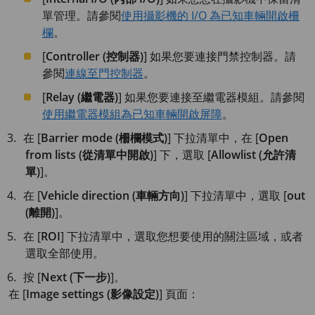
單管理。請參閱
使用攝影機的 I/O 為已知車輛開啟柵
欄
。
[
Controller (控制器)
] 如果您要連接門禁控制器。請
參閱
連線至門控制器
。
[
Relay (繼電器)
] 如果您要連接至繼電器模組。請參閱
使用繼電器模組為已知車輛開啟屏障
。
在 [
Barrier mode (柵欄模式)
] 下拉清單中，在 [
Open
from lists (從清單中開啟)
] 下，選取 [
Allowlist (允許清
單)
]。
在 [
Vehicle direction (車輛方向)
] 下拉清單中，選取 [
out
(離開)
]。
在 [
ROI
] 下拉清單中，選取您想要使用的關注區域，或者
選取全部使用。
按 [
Next (下一步)
]。
在 [
Image settings (影像設定)
] 頁面：