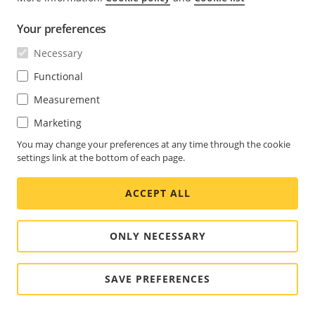
可以將清單安排為僅在一周中特定日期的特定時間內處於作
用中狀態。若要排程清單：
Your preferences
Necessary
前往 [
List management (清單管理)
]。
Functional
前往要排程的清單的清單選單。
Measurement
在快顯選單中選取 [
Schedule (排程)
]。
Marketing
選取開始和結束時間，以及清單作用的日期。
You may change your preferences at any time through the cookie
按一下 [
Enabled (已啟用)
] 旁的按鈕。
settings link at the bottom of each page.
按一下
Save (儲存)
。
ACCEPT ALL
額外設定
ONLY NECESSARY
設定文字疊加
SAVE PREFERENCES
文字浮水印在即時影像中顯示以下事件資訊：
weekday, mon
。
th, time, year, license plate number