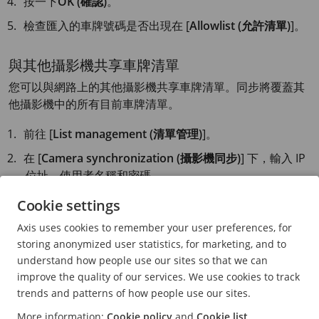
按一下
OK (確認)
。
檢查匯入的車牌號碼是否出現在 [
Allowlist (允許清單)
]。
與其他攝影機共享車牌清單
您可以與網路上的其他攝影機共享車牌清單。同步將覆蓋其
他攝影機中的所有目前車牌清單。
前往 [
List management (清單管理)
]。
在 [
Camera synchronization (攝影機同步)
] 下，輸入 IP
位址、使用者名稱和密碼。
按一下 [
+
]。
Cookie settings
按一下 [
Camera synchronization (攝影機同步)
]。
Axis uses cookies to remember your user preferences, for
storing anonymized user statistics, for marketing, and to
檢查 [
Last sync (上次同步)
] 下面的日期和時間是否相應
understand how people use our sites so that we can
地更新。
improve the quality of our services. We use cookies to track
trends and patterns of how people use our sites.
排程清單
More information:
Cookie policy
and
Cookie list