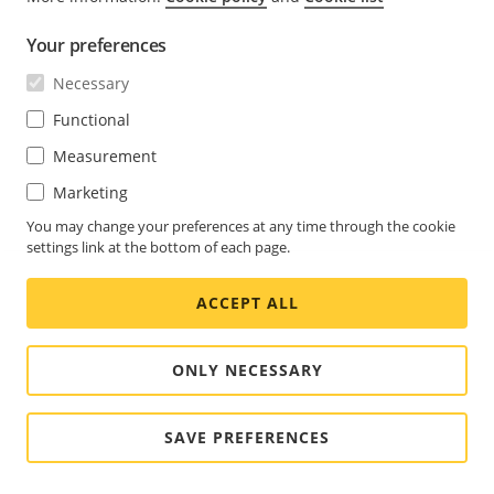
[snapshot_YYYY_MM_DD_HH_MM_SS.jpg]。快照的大小
取決於從接收快照的特定網路瀏覽器引擎套用的壓縮，因
Your preferences
此快照的大小可能會與該設備中設定的實際壓縮設定有所
不同。
Necessary
Functional
按一下顯示 I/O 輸出埠。例如，使用開關開啟或關閉連
接埠的電路以測試外部裝置。
Measurement
Marketing
點選手動開啟或關閉紅外線照明。
You may change your preferences at any time through the cookie
按一下手動開啟或關閉白光。
settings link at the bottom of each page.
按一下以存取螢幕上控制項。若啟用螢幕控制項群
ACCEPT ALL
組，當使用者在影像管理軟體中以滑鼠右鍵按一下即時串
流時，可使用各個群組中的設定。
ONLY NECESSARY
[
Predefined controls (預先定義的控制項)
]：列出
預設螢幕控制項。
SAVE PREFERENCES
[
Custom controls (自訂控制項)
]：按一下 [
Add
custom control (新增自訂控制項)
] 以建立自訂螢幕