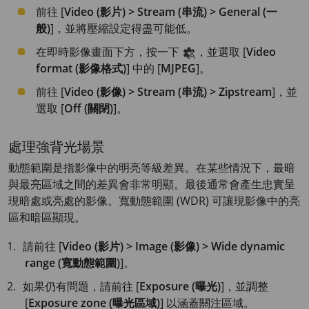
前往 [
Video (影片) > Stream (串流) > General (一
般)
]，並將壓縮設定得盡可能低。
在即時影像畫面下方，按一下
，並選取 [
Video
format (影像格式)
] 中的 [
MJPEG
]。
前往 [
Video (影像) > Stream (串流) > Zipstream
]，並
選取 [
Off (關閉)
]。
處理強背光場景
動態範圍是指影像中的明亮等級差異。在某些情況下，最暗
與最亮區域之間的差異會非常明顯。最後通常會產生忠實呈
現暗處或亮處的影像。寬動態範圍 (WDR) 可讓現影像中的亮
區和暗區顯現。
請前往 [
Video (影片) > Image (影像) > Wide dynamic
range (寬動態範圍)
]。
如果仍有問題，請前往 [
Exposure (曝光)
]，並調整
[
Exposure zone (曝光區域)
] 以涵蓋關注區域。