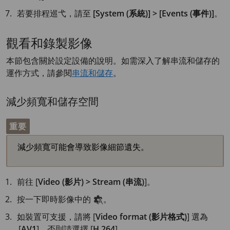
若要排程巡弋，請至
[System (系統)] > [Events (事件)]
。
觀看和錄製影像
本節包含關於設定設備的說明。如需深入了解串流和儲存的
運作方式，請參閱
串流和儲存
。
減少頻寬和儲存空間
重要
減少頻寬可能會導致影像細節遺失。
前往 [
Video (影片) > Stream (串流)
]。
按一下即時影像中的
。
如裝置可支援，請將 [
Video format (影片格式)
] 選為
[
AV1
]。否則請選擇 [
H.264
]。