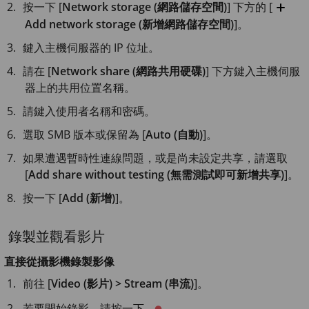
按一下 [
Network storage (網路儲存空間)
] 下方的 [
Add network storage (新增網路儲存空間)
]。
鍵入主機伺服器的 IP 位址。
請在 [
Network share (網路共用硬碟)
] 下方鍵入主機伺服
器上的共用位置名稱。
請鍵入使用者名稱和密碼。
選取 SMB 版本或保留為 [
Auto (自動)
]。
如果遭遇暫時性連線問題，或是尚未設定共享，請選取
[
Add share without testing (無需測試即可新增共享)
]。
按一下 [
Add (新增)
]。
錄製並觀看影片
直接從攝影機錄製影像
前往 [
Video (影片) > Stream (串流)
]。
若要開始錄影，請按一下
。