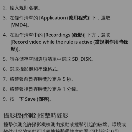
輸入規則名稱。
在條件清單的 [
Application (應用程式)
] 下，選取
[
VMD4
]。
在動作清單中的 [
Recordings (錄影)
] 下方，選取
[
Record video while the rule is active (當規則作用時錄
影)
]。
請在儲存空間選項清單中選取
SD_DISK
。
選取攝影機和串流格式。
將警報前暫存時間設定為
5 秒
。
將警報後暫存時間設定為
1 分鐘
。
按一下
Save (儲存)
。
攝影機偵測到衝擊時錄影
撞擊偵測允許攝影機檢測由振動或撞擊引起的破壞。環境或
物件引起的振動可以根據撞擊靈敏度範圍 (可以設定 0 到