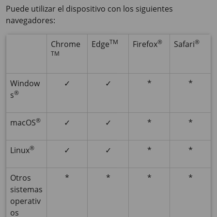
Puede utilizar el dispositivo con los siguientes
navegadores:
TM
®
®
Chrome
Edge
Firefox
Safari
TM
Window
✓
✓
*
*
®
s
®
macOS
✓
✓
*
*
®
Linux
✓
✓
*
*
Otros
*
*
*
*
sistemas
operativ
os