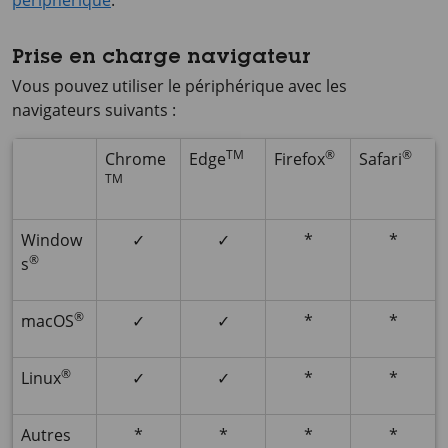
périphérique
.
Prise en charge navigateur
Vous pouvez utiliser le périphérique avec les
navigateurs suivants :
TM
®
®
Chrome
Edge
Firefox
Safari
TM
Window
✓
✓
*
*
®
s
®
macOS
✓
✓
*
*
®
Linux
✓
✓
*
*
Autres
*
*
*
*