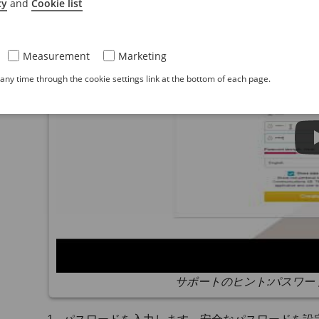
cy
and
Cookie list
Measurement
Marketing
ny time through the cookie settings link at the bottom of each page.
サポートのヒント:パスワー