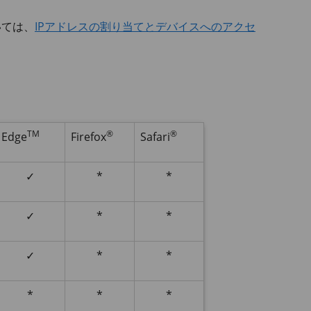
いては、
IPアドレスの割り当てとデバイスへのアクセ
TM
®
®
Edge
Firefox
Safari
✓
*
*
✓
*
*
✓
*
*
*
*
*