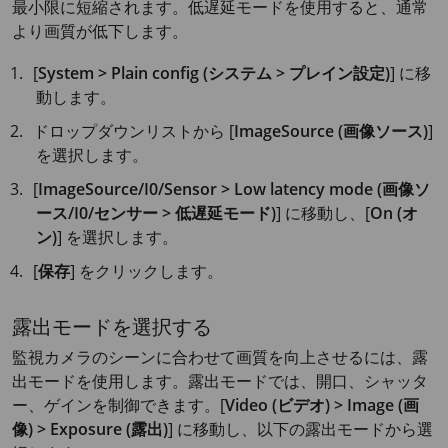
最小限に短縮されます。低遅延モードを使用すると、通常
より画質が低下します。
[
System > Plain config (システム > プレイン設定)
] に移
動します。
ドロップダウンリストから [
ImageSource (画像ソース)
]
を選択します。
[
ImageSource/I0/Sensor > Low latency mode (画像ソ
ース/I0/センサー > 低遅延モード)
] に移動し、[
On (オ
ン)
] を選択します。
[
保存
] をクリックします。
露出モードを選択する
監視カメラのシーンに合わせて画質を向上させるには、露
出モードを使用します。露出モードでは、開口、シャッタ
ー、ゲインを制御できます。[
Video (ビデオ) > Image (画
像) > Exposure (露出)
] に移動し、以下の露出モードから選