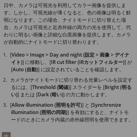
日中、カメラは可視光を利用してカラー画像を提供しま
す。しかし、可視光線が薄くなると、色の画像は明るく鮮
明になります。この場合、ナイトモードに切り替えた場
合、カメラは可視光と近赤外線の両方の光を使用して、代
わりに明るい画像と詳細な白黒画像を提供します。カメラ
が自動的にナイトモードに切り替わります。
[
Video > Image > Day and night (設定 > 画像 > デイナ
イト)
] に移動し、[
IR cut filter (IRカットフィルター)
] が
[
Auto (自動)
] に設定されていることを確認します。
カメラがナイトモードに切り替わる光量レベルを設定す
るには、[
Threshold (閾値)
] スライダーを [
Bright (明る
い)
] または [
Dark (暗い)
] の方に動かします。
[
Allow illumination (照明を許可)
] と [
Synchronize
illumination (照明の同期)
] を有効にすると、ナイトモ
ードのときにカメラ内蔵の赤外線照明を使用できます。
注