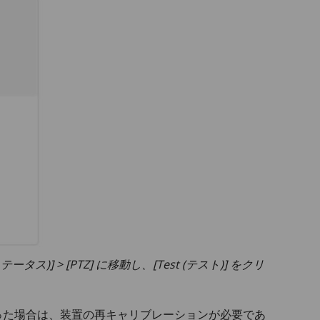
タス)] > [PTZ] に移動し、[Test (テスト)] をクリ
った場合は、装置の再キャリブレーションが必要であ