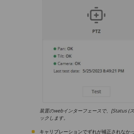
装置のwebインターフェースで、[Status (ステー
ックします。
キャリブレーションでずれが補正されなか