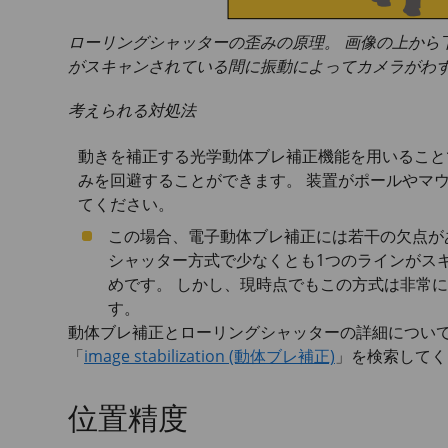
ローリングシャッターの歪みの原理。 画像の上から
がスキャンされている間に振動によってカメラがわ
考えられる対処法
動きを補正する光学動体ブレ補正機能を用いること
みを回避することができます。 装置がポールやマ
てください。
この場合、電子動体ブレ補正には若干の欠点が
シャッター方式で少なくとも1つのラインがス
めです。 しかし、現時点でもこの方式は非常
す。
動体ブレ補正とローリングシャッターの詳細につい
「
image stabilization (動体ブレ補正)
」を検索してく
位置精度