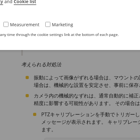
cy
and
Cookie list
Measurement
Marketing
ny time through the cookie settings link at the bottom of each page.
この例は、元のシーンと、しばらくしてからそ
考えられる対処法
振動によって画像がずれる場合は、マウントの
場合は、機械的な設置を安定させ、事前に保存
カメラ内の機械的なずれは、通常自動的に補正
精度に影響する可能性があります。 その場合
PTZキャリブレーションを手動でトリガー
メッセージが表示されます。 キャリブレー
ます。