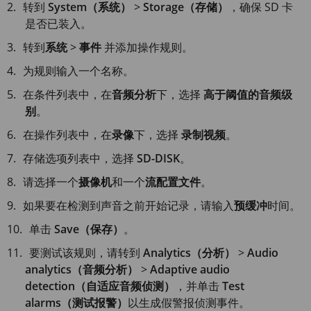
转到
System（系统）
>
Storage（存储）
，确保 SD 卡
是否已装入。
转到
系统
>
事件
并添加操作规则。
为规则输入一个名称。
在条件列表中，在
音频分析
下，选择
高于阈值的音频级
别
。
在操作列表中，在
录像
下，选择
录制视频
。
存储选项列表中，选择
SD-DISK
。
请选择一个
摄像机
和一个
流配置文件
。
如果要在检测到声音之前开始记录，请输入
预缓冲
时间。
单击
Save（保存）
。
要测试该规则，请转到
Analytics（分析）
>
Audio
analytics（音频分析）
>
Adaptive audio
detection（自适应音频侦测）
，并单击
Test
alarms（测试报警）
以生成假警报侦测事件。