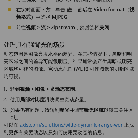
在实时画面下方，单击
，然后在
Video format（视
频格式）
中选择
MJPEG
。
前往
视频 > 流 > Zipstream
，然后选择
关闭
。
处理具有强背光的场景
动态范围是图像亮度水平的差异。在某些情况下，黑暗和明
亮区域之间的差异可能很明显。结果通常会产生黑暗或明亮
区域均可视的图像。宽动态范围 (WDR) 可使图像的明暗区域
均可视。
转到
视频 > 图像 > 宽动态范围
。
使用
局部对比度
滑块调整宽动态量。
如果仍有问题，请转到
曝光
并调节
曝光区域
以覆盖关注区
域。
可以在
axis.com/solutions/wide-dynamic-range-wdr
上找
到更多有关宽动态以及如何使用宽动态的信息。