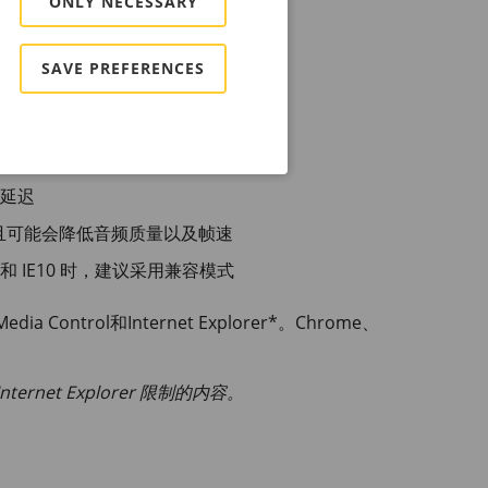
ONLY NECESSARY
产品新 AXIS OS 版本的更多信息。
SAVE PREFERENCES
net Explorer*
频延迟
频，并且可能会降低音频质量以及帧速
品和 IE10 时，建议采用兼容模式
a Control和Internet Explorer*。Chrome、
ernet Explorer 限制的内容。