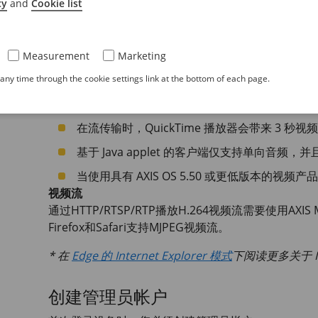
cy
and
Cookie list
面您会发现许多局限性。您可在
此处
找到有关 Axis 
集锦
Measurement
Marketing
推荐的浏览器：带有 AXIS Media Control 的 Inter
ny time through the cookie settings link at the bottom of each page.
推荐使用 Windows 操作系统
已知限制
在流传输时，QuickTime 播放器会带来 3 秒视
基于 Java applet 的客户端仅支持单向音
当使用具有 AXIS OS 5.50 或更低版本的视频产
视频流
通过HTTP/RTSP/RTP播放H.264视频流需要使用AXIS Medi
Firefox和Safari支持MJPEG视频流。
* 在
Edge 的 Internet Explorer 模式
下阅读更多关于 Int
创建管理员帐户