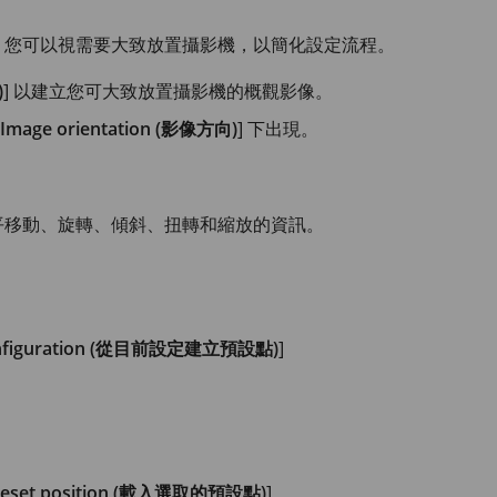
。您可以視需要大致放置攝影機，以簡化設定流程。
)
] 以建立您可大致放置攝影機的概觀影像。
 > Image orientation (影像方向)
] 下出現。
平移動、旋轉、傾斜、扭轉和縮放的資訊。
nt configuration (從目前設定建立預設點)
]
 preset position (載入選取的預設點)
]。