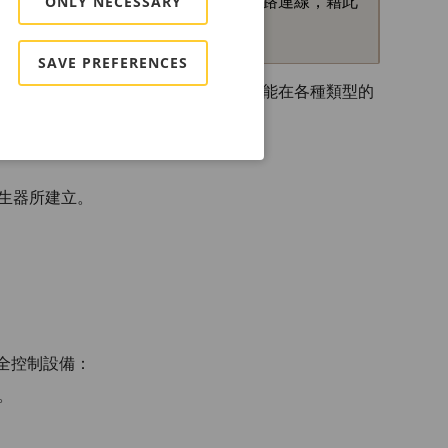
他敏感設定。HTTPS 支援安全和加密的網路連線，藉此
ONLY NECESSARY
SAVE PREFERENCES
裝置不會強制實施密碼原則，因為它們可能在各種類型的
產生器所建立。
完全控制設備：
。