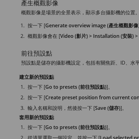
產生概觀影像
概觀影像是場景的全景表示，顯示多台攝影機的位置
按一下 [
Generate overview image (產生概觀影像
概觀影像會在 [
Video (影片) > Installation (安裝)
前往預設點
預設點是儲存的攝影機設定，包括有關焦距、ID、水
建立新的預設點
按一下 [
Go to presets (前往預設點)
]。
按一下 [
Create preset position from curre
輸入名稱和說明，然後按一下 [
Save (儲存)
]。
套用新的預設點
按一下 [
Go to presets (前往預設點)
]。
從清單選取一個設定，並按一下 [
Load selected