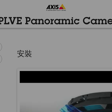
-PLVE Panoramic Ca
安裝