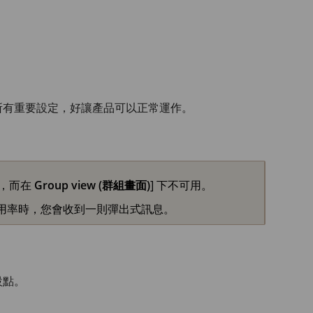
所有重要設定，好讓產品可以正常運作。
用，而在
Group view (群組畫面)
] 下不可用。
 使用率時，您會收到一則彈出式訊息。
設點。