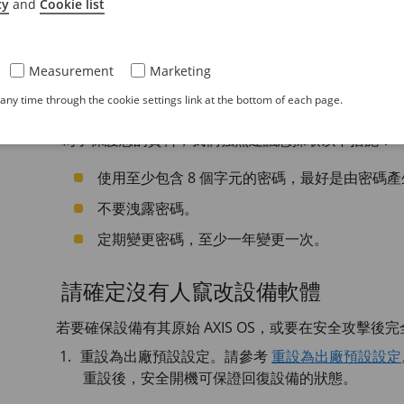
使用 HTTPS (預設啟用) 透過網路設定密碼或其
cy
and
Cookie list
保護敏感資料，例如密碼。
Measurement
Marketing
設備密碼是您的資料和服務的主要保護機制。Axis 
ny time through the cookie settings link at the bottom of each page.
安裝中使用。
為了保護您的資料，我們強烈建議您採取以下措施：
使用至少包含 8 個字元的密碼，最好是由密碼
不要洩露密碼。
定期變更密碼，至少一年變更一次。
請確定沒有人竄改設備軟體
若要確保設備有其原始 AXIS OS，或要在安全攻擊後
重設為出廠預設設定。請參考
重設為出廠預設設定
重設後，安全開機可保證回復設備的狀態。