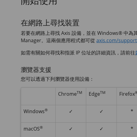
開始使用
在網路上尋找裝置
若要在網路上尋找 Axis 設備，並在 Windows® 中為
Manager。這兩個應用程式都可從
axis.com/support
如需有關如何尋找和指派 IP 位址的詳細資訊，請前往
瀏覽器支援
您可以透過下列瀏覽器使用設備：
TM
TM
Chrome
Edge
Firefox
®
Windows
✓
✓
*
®
macOS
✓
✓
*