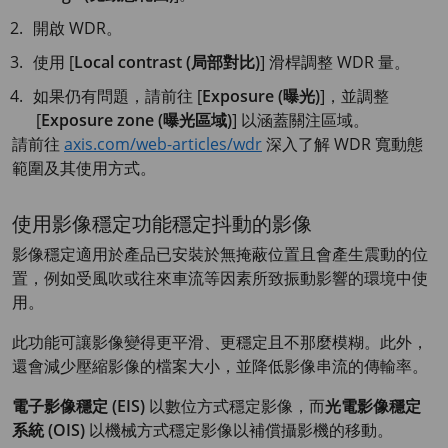
開啟 WDR。
使用 [
Local contrast (局部對比)
] 滑桿調整 WDR 量。
如果仍有問題，請前往 [
Exposure (曝光)
]，並調整
[
Exposure zone (曝光區域)
] 以涵蓋關注區域。
請前往
axis.com/web-articles/wdr
深入了解 WDR 寬動態
範圍及其使用方式。
使用影像穩定功能穩定抖動的影像
影像穩定適用於產品已安裝於無掩蔽位置且會產生震動的位
置，例如受風吹或往來車流等因素所致振動影響的環境中使
用。
此功能可讓影像變得更平滑、更穩定且不那麼模糊。此外，
還會減少壓縮影像的檔案大小，並降低影像串流的傳輸率。
電子影像穩定 (EIS)
以數位方式穩定影像，而
光電影像穩定
系統 (OIS)
以機械方式穩定影像以補償攝影機的移動。