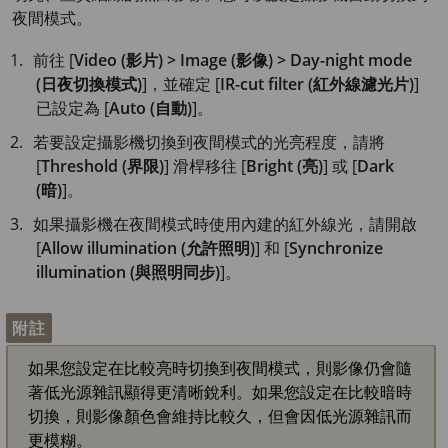
夜間模式。
前往 [
Video (影片) > Image (影像) > Day-night mode
(日夜切換模式)
]，並確定 [
IR-cut filter (紅外線濾光片)
]
已設定為 [
Auto (自動)
]。
若要設定攝影機切換到夜間模式的光亮程度，請將
[
Threshold (界限)
] 滑桿移往 [
Bright (亮)
] 或 [
Dark
(暗)
]。
如果攝影機在夜間模式時使用內建的紅外線光，請開啟
[
Allow illumination (允許照明)
] 和 [
Synchronize
illumination (與照明同步)
]。
附註
如果您設定在比較亮時切換到夜間模式，則影像仍會隨
著低光源雜訊顯得更清晰銳利。如果您設定在比較暗時
切換，則影像顏色會維持比較久，但會因低光源雜訊而
更模糊。