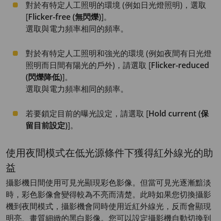
對於有特定人工照明的環境 (例如日光燈照明)，選取
[
Flicker-free (無閃爍)
]。
選取與電力頻率相同的頻率。
對於有特定人工照明和強光的環境 (例如夜間有日光燈
照明而日間有陽光的戶外)，請選取 [
Flicker-reduced
(閃爍降低)
]。
選取與電力頻率相同的頻率。
若要鎖定目前的曝光設定，請選取 [
Hold current (保
留目前設定)
]。
使用夜間模式在低光源條件下獲得紅外線光的助
益
攝影機日間使用可見光顯現彩色影像。但當可見光逐漸黯淡
時，彩色影像會變得較為不亮而清楚。此時如果您切換攝影
機到夜間模式，攝影機會同時使用近紅外線光，反而會顯現
明亮、畫質細緻的黑白影像。您可以設定攝影機自動切換到