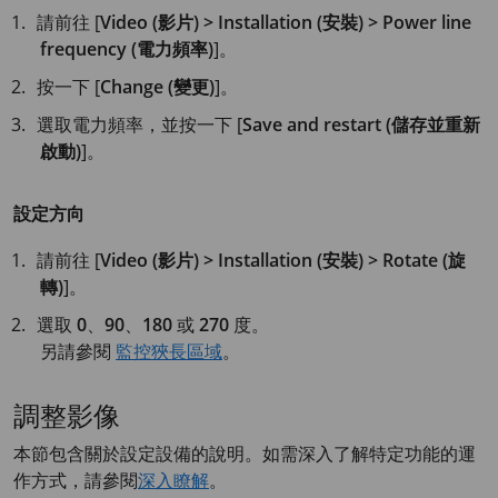
請前往 [
Video (影片) > Installation (安裝) > Power line
frequency (電力頻率)
]。
按一下 [
Change (變更)
]。
選取電力頻率，並按一下 [
Save and restart (儲存並重新
啟動)
]。
設定方向
請前往 [
Video (影片) > Installation (安裝) > Rotate (旋
轉)
]。
選取
0
、
90
、
180
或
270
度。
另請參閱
監控狹長區域
。
調整影像
本節包含關於設定設備的說明。如需深入了解特定功能的運
作方式，請參閱
深入瞭解
。