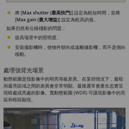
將 [
Max shutter (最高快門)
] 設定為較短時間，並將
[
Max gain (最大增益)
] 設定為較高的值。
如果仍然有位移殘影的問題：
提高場景中的照明度。
安裝攝影機時，使物件朝向或遠離攝影機，而不是側向
移動。
處理強背光場景
動態範圍是指影像中的明亮等級差異。在某些情況下，最暗
與最亮區域之間的差異會非常明顯。最後通常會產生忠實呈
現暗處或亮處的影像。寬動態範圍 (WDR) 可讓現影像中的亮
區和暗區顯現。