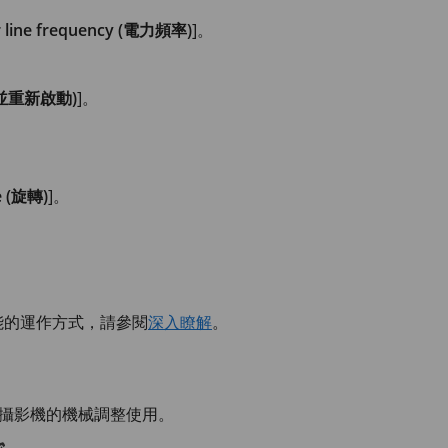
er line frequency (電力頻率)
]。
(儲存並重新啟動)
]。
te (旋轉)
]。
能的運作方式，請參閱
深入瞭解
。
攝影機的機械調整使用。
。