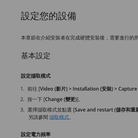
設定您的設備
本章節在介紹安裝者在完成硬體安裝後，需要進行的
基本設定
設定擷取模式
前往 [
Video (影片) > Installation (安裝) > Capt
按一下 [
Change (變更)
]。
選擇擷取模式並點選 [
Save and restart (儲存和
另請參閱
擷取模式
。
設定電力頻率