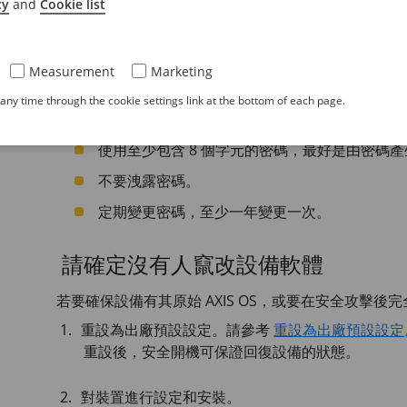
cy
and
Cookie list
設備密碼是您的資料和服務的主要保護機制。Axis 
Measurement
Marketing
安裝中使用。
ny time through the cookie settings link at the bottom of each page.
為了保護您的資料，我們強烈建議您採取以下措施：
使用至少包含 8 個字元的密碼，最好是由密碼
不要洩露密碼。
定期變更密碼，至少一年變更一次。
請確定沒有人竄改設備軟體
若要確保設備有其原始 AXIS OS，或要在安全攻擊後
重設為出廠預設設定。請參考
重設為出廠預設設定
重設後，安全開機可保證回復設備的狀態。
對裝置進行設定和安裝。