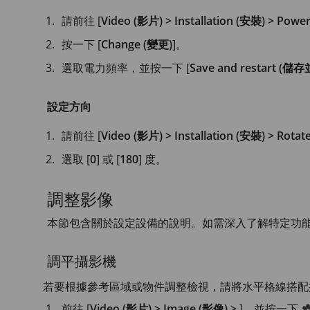
請前往 [
Video (影片) > Installation (安裝) > Pow
按一下 [
Change (變更)
]。
選取電力頻率，並按一下 [
Save and restart 
設定方向
請前往 [
Video (影片) > Installation (安裝) > Rota
選取 [
0
] 或 [
180
] 度。
調整影像
本節包含關於設定設備的說明。如需深入了解特定功
調平攝影機
若要根據參考區域或物件調整檢視，請將水平格線搭配
前往 [
Video (影片) > Image (影像) >
]，並按一下