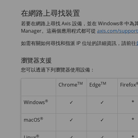
在網路上尋找裝置
若要在網路上尋找 Axis 設備，並在 Windows® 中為
Manager。這兩個應用程式都可從
axis.com/support
如需有關如何尋找和指派 IP 位址的詳細資訊，請前往
瀏覽器支援
您可以透過下列瀏覽器使用設備：
TM
TM
Chrome
Edge
Firefox
®
Windows
✓
✓
*
®
macOS
✓
✓
*
®
Linux
✓
✓
*