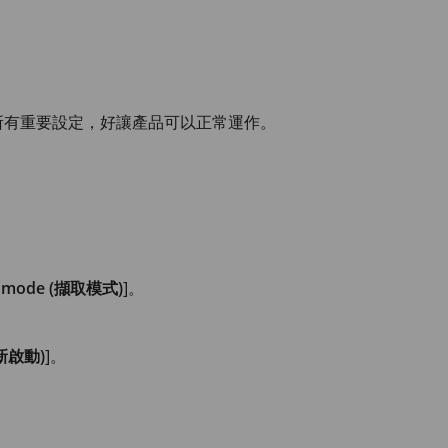
所有重要設定，好讓產品可以正常運作。
ure mode (擷取模式)
]。
重新啟動)
]。