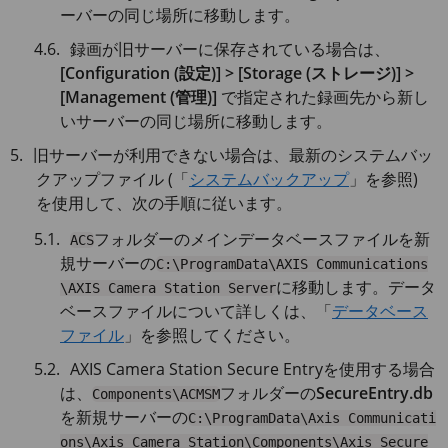
ーバーの同じ場所に移動します。
録画が旧サーバーに保存されている場合は、
[Configuration (設定)] > [Storage (ストレージ)] >
[Management (管理)]
で指定された録画先から新し
いサーバーの同じ場所に移動します。
旧サーバーが利用できない場合は、最新のシステムバッ
クアップファイル (「
システムバックアップ
」を参照)
を使用して、次の手順に従います。
フォルダーのメインデータベースファイルを新
ACS
規サーバーの
C:\ProgramData\AXIS Communications
に移動します。データ
\AXIS Camera Station Server
ベースファイルについて詳しくは、「
データベース
ファイル
」を参照してください。
AXIS Camera
Station Secure Entryを使用する場合
は、
フォルダーの
SecureEntry.db
Components\ACMSM
を新規サーバーの
C:\ProgramData\Axis Communicati
ons\Axis Camera Station\Components\Axis Secure