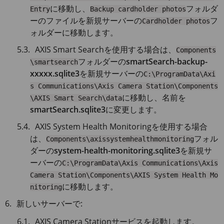
に移動し、
フォルダ
Entry
Backup cardholder photos
ーのファイルを新規サーバーの
フ
Cardholder photos
ォルダーに移動します。
AXIS Smart
Searchを使用する場合は、
Components
フォルダーの
smartSearch-backup-
\smartsearch
xxxxx.sqlite3
を新規サーバーの
C:\ProgramData\Axi
s Communications\Axis Camera Station\Components
に移動し、名前を
\AXIS Smart Search\data
smartSearch.sqlite3
に変更します。
AXIS System
Health Monitoringを使用する場合
は、
フォル
Components\axissystemhealthmonitoring
ダーの
system-health-monitoring.sqlite3
を新規サ
ーバーの
C:\ProgramData\Axis Communications\Axis
Camera Station\Components\AXIS System Health Mo
に移動します。
nitoring
新しいサーバーで:
AXIS Camera Stationサービスを起動します。