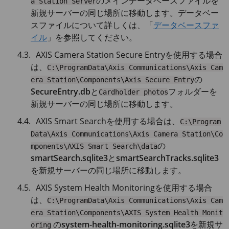
のメインデータベースファイルを
a Station Server
新規サーバーの同じ場所に移動します。データベー
スファイルについて詳しくは、「
データベースファ
イル
」を参照してください。
AXIS Camera
Station Secure Entryを使用する場合
は、
C:\ProgramData\Axis Communications\Axis Cam
の
era Station\Components\Axis Secure Entry
SecureEntry.db
と
フォルダーを
Cardholder photos
新規サーバーの同じ場所に移動します。
AXIS Smart
Searchを使用する場合は、
C:\Program
Data\Axis Communications\Axis Camera Station\Co
の
mponents\AXIS Smart Search\data
smartSearch.sqlite3
と
smartSearchTracks.sqlite3
を新規サーバーの同じ場所に移動します。
AXIS System
Health Monitoringを使用する場合
は、
C:\ProgramData\Axis Communications\Axis Cam
era Station\Components\AXIS System Health Monit
の
system-health-monitoring.sqlite3
を新規サ
oring